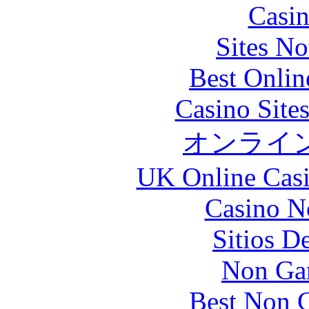
Casin
Sites N
Best Onlin
Casino Site
オンライ
UK Online Cas
Casino N
Sitios D
Non Ga
Best Non 