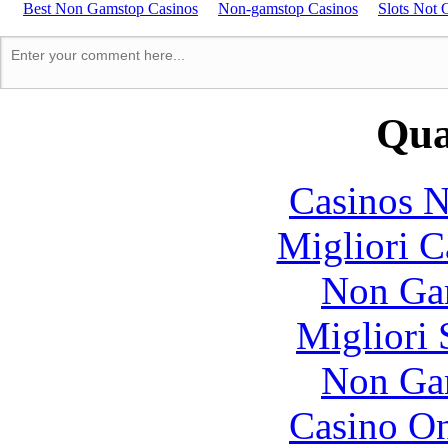
Best Non Gamstop Casinos
Non-gamstop Casinos
Slots Not
Qual
Casinos 
Migliori 
Non Ga
Migliori 
Non Ga
Casino O