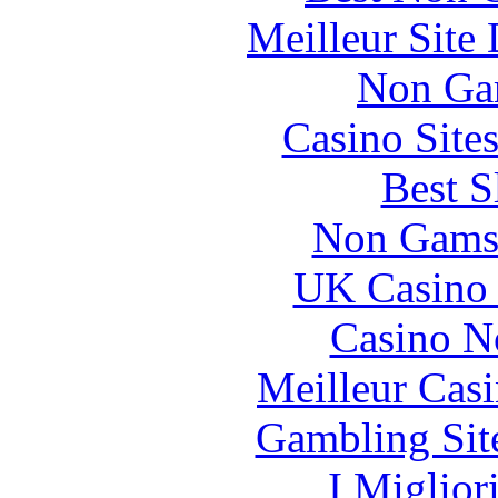
Meilleur Site
Non Ga
Casino Site
Best S
Non Gams
UK Casino
Casino N
Meilleur Cas
Gambling Sit
I Miglior