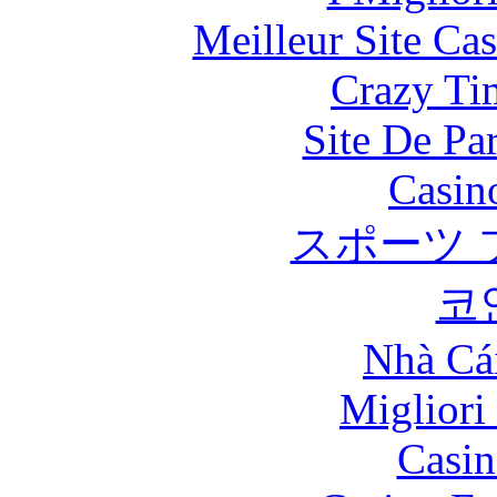
Meilleur Site Ca
Crazy Ti
Site De Pa
Casin
スポーツ 
코
Nhà Cá
Migliori
Casin