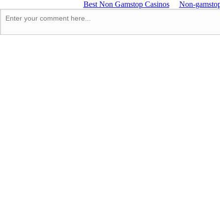
Best Non Gamstop Casinos
Non-gamstop