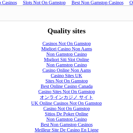
 Casinos
Slots Not On Gamstop
Best Non Gamstop Casinos
O
Quality sites
Casinos Not On Gamstop
Migliori Casino Non Aams
Non Gamstop Casino
Migliori Siti Slot Online
Non Gamstop Casino
Casino Online Non Aams
Casino Sites UK
Sites Not On Gamstop
Best Online Casino Canada
Casino Sites Not On Gamstop
オンラインカジノ サイト
UK Online Casinos Not On Gamstop
Casino Not On Gamstop
Sitios De Poker Online
Non Gamstop Casino
Best Non Gamstop Casinos
Meilleur Site De Casino En Ligne